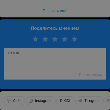
коже
Подготовка кожи к летнему сезону или особым
Показать ещё
мероприятиям
Коррекция линий бровей и формы зоны бикини
Поделитесь мнением
Эпиляция и депиляция доступны людям всех возрастов,
однако чаще всего эти процедуры выбирают женщины
и мужчины, стремящиеся поддерживать гладкость
кожи. Особую популярность имеют в летний период и
среди людей, следящих за своим внешним видом.
Лазерная эпиляция популярна среди женщин и мужчин,
ищущих долговременный результат.
Рекомендую
Сайт
Instagram
DIKIDI
Telegram