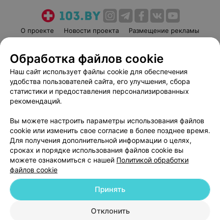
О проекте
Новости проекта
Размещение рекламы
Медицинский маркетинг
Публичный договор
Обработка файлов cookie
Пользовательское соглашение
Способы оплаты
Наш сайт использует файлы cookie для обеспечения
Вакансии
Партнеры
удобства пользователей сайта, его улучшения, сбора
Написать руководителю 103.by
статистики и предоставления персонализированных
Написать в поддержку
рекомендаций.
Персональные настройки cookie
Вы можете настроить параметры использования файлов
Обработка персональных данных
cookie или изменить свое согласие в более позднее время.
Для получения дополнительной информации о целях,
сроках и порядке использования файлов cookie вы
можете ознакомиться с нашей
Политикой обработки
файлов cookie
Принять
© 2026 ООО «Артокс Лаб», УНП 191700409
| 220012, Республика Беларусь,
г. Минск, улица Толбухина, 2, пом. 16 | help@103.by
Отклонить