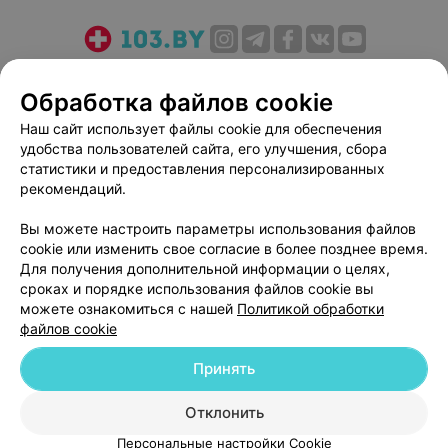
О проекте
Новости проекта
Размещение рекламы
Обработка файлов cookie
Медицинский маркетинг
Публичный договор
Пользовательское соглашение
Способы оплаты
Наш сайт использует файлы cookie для обеспечения
удобства пользователей сайта, его улучшения, сбора
Вакансии
Партнеры
статистики и предоставления персонализированных
Написать руководителю 103.by
рекомендаций.
Написать в поддержку
Вы можете настроить параметры использования файлов
Персональные настройки cookie
cookie или изменить свое согласие в более позднее время.
Обработка персональных данных
Для получения дополнительной информации о целях,
сроках и порядке использования файлов cookie вы
можете ознакомиться с нашей
Политикой обработки
файлов cookie
Принять
© 2026 ООО «Артокс Лаб», УНП 191700409
| 220012, Республика Беларусь,
Отклонить
г. Минск, улица Толбухина, 2, пом. 16 | help@103.by
Персональные настройки Cookie