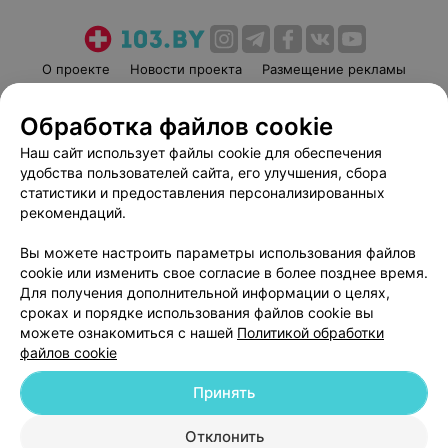
О проекте
Новости проекта
Размещение рекламы
Медицинский маркетинг
Публичный договор
Обработка файлов cookie
Пользовательское соглашение
Способы оплаты
Наш сайт использует файлы cookie для обеспечения
Вакансии
Партнеры
удобства пользователей сайта, его улучшения, сбора
Написать руководителю 103.by
статистики и предоставления персонализированных
Написать в поддержку
рекомендаций.
Персональные настройки cookie
Вы можете настроить параметры использования файлов
Обработка персональных данных
cookie или изменить свое согласие в более позднее время.
Для получения дополнительной информации о целях,
сроках и порядке использования файлов cookie вы
можете ознакомиться с нашей
Политикой обработки
файлов cookie
Принять
© 2026 ООО «Артокс Лаб», УНП 191700409
| 220012, Республика Беларусь,
г. Минск, улица Толбухина, 2, пом. 16 | help@103.by
Отклонить